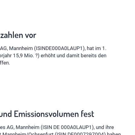
szahlen vor
s AG, Mannheim (ISINDE000A0LAUP1), hat im 1.
rjahr 15,9 Mio. ?) erhöht und damit bereits den
ffen.
 und Emissionsvolumen fest
ies AG, Mannheim (ISIN DE 000A0LAUP1), und ihre
aft Mannheim/Ochsenfurt (ISIN DE0007297004) haben