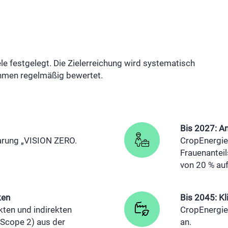
le festgelegt. Die Zielerreichung wird systematisch
nahmen regelmäßig bewertet.
Bis 2027: An
arung „VISION ZERO.
CropEnergie
Frauenantei
von 20 % auf
ken
Bis 2045: Kl
kten und indirekten
CropEnergies
Scope 2) aus der
an.