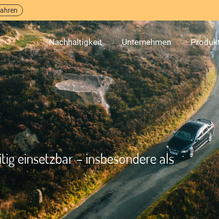
fahren
Nachhaltigkeit
Unternehmen
Produk
tig einsetzbar – insbesondere als