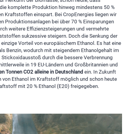
 zur Herkunft der Biomasse, schon heute, dass
 die komplette Produktion hinweg mindestens 50 %
n Kraftstoffen einspart. Bei CropEnergies liegen wir
ten Produktionsanlagen bei über 70 % Einsparungen
rch weitere Effizienzsteigerungen und vermehrte
ststoffen sukzessive steigern. Doch die Senkung der
 einzige Vorteil von europäischem Ethanol. Es hat eine
als Benzin, wodurch mit steigendem Ethanolgehalt im
d Stickoxidausstoß durch die bessere Verbrennung
mittlerweile in 19 EU-Ländern und Großbritannien und
nen Tonnen CO2 alleine in Deutschland
ein. In Zukunft
 von Ethanol im Kraftstoff möglich und schon heute
aftstoff mit 20 % Ethanol (E20) freigegeben.