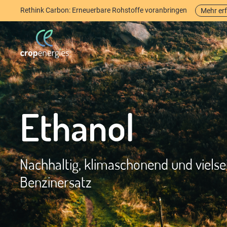
Rethink Carbon: Erneuerbare Rohstoffe voranbringen
Mehr er
Ethanol
Nachhaltig, klimaschonend und vielsei
Benzinersatz