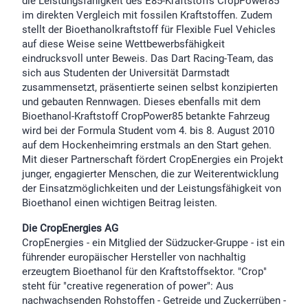
die Leistungsfähigkeit des E85-Kraftstoffs CropPower85
im direkten Vergleich mit fossilen Kraftstoffen. Zudem
stellt der Bioethanolkraftstoff für Flexible Fuel Vehicles
auf diese Weise seine Wettbewerbsfähigkeit
eindrucksvoll unter Beweis. Das Dart Racing-Team, das
sich aus Studenten der Universität Darmstadt
zusammensetzt, präsentierte seinen selbst konzipierten
und gebauten Rennwagen. Dieses ebenfalls mit dem
Bioethanol-Kraftstoff CropPower85 betankte Fahrzeug
wird bei der Formula Student vom 4. bis 8. August 2010
auf dem Hockenheimring erstmals an den Start gehen.
Mit dieser Partnerschaft fördert CropEnergies ein Projekt
junger, engagierter Menschen, die zur Weiterentwicklung
der Einsatzmöglichkeiten und der Leistungsfähigkeit von
Bioethanol einen wichtigen Beitrag leisten.
Die CropEnergies AG
CropEnergies - ein Mitglied der Südzucker-Gruppe - ist ein
führender europäischer Hersteller von nachhaltig
erzeugtem Bioethanol für den Kraftstoffsektor. "Crop"
steht für "creative regeneration of power": Aus
nachwachsenden Rohstoffen - Getreide und Zuckerrüben -