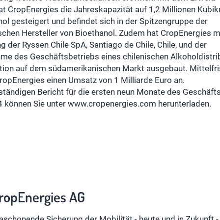
at CropEnergies die Jahreskapazität auf 1,2 Millionen Kubi
ol gesteigert und befindet sich in der Spitzengruppe der
schen Hersteller von Bioethanol. Zudem hat CropEnergies m
 der Ryssen Chile SpA, Santiago de Chile, Chile, und der
me des Geschäftsbetriebs eines chilenischen Alkoholdistri
ition auf dem südamerikanischen Markt ausgebaut. Mittelfri
ropEnergies einen Umsatz von 1 Milliarde Euro an.
ständigen Bericht für die ersten neun Monate des Geschäft
 können Sie unter www.cropenergies.com herunterladen.
ropEnergies AG
aschonende Sicherung der Mobilität - heute und in Zukunft - 