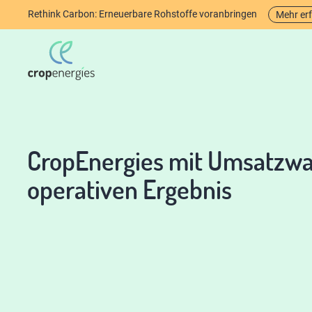
Rethink Carbon: Erneuerbare Rohstoffe voranbringen
Mehr er
CropEnergies mit Umsatzw
operativen Ergebnis