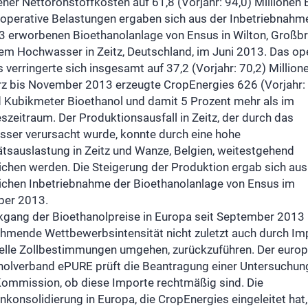
ner Nettorohstoffkosten auf 61,8 (Vorjahr: 94,0) Millionen 
 operative Belastungen ergaben sich aus der Inbetriebnahm
3 erworbenen Bioethanolanlage von Ensus in Wilton, Großbr
em Hochwasser in Zeitz, Deutschland, im Juni 2013. Das op
 verringerte sich insgesamt auf 37,2 (Vorjahr: 70,2) Million
z bis November 2013 erzeugte CropEnergies 626 (Vorjahr:
 Kubikmeter Bioethanol und damit 5 Prozent mehr als im
szeitraum. Der Produktionsausfall in Zeitz, der durch das
ser verursacht wurde, konnte durch eine hohe
ätsauslastung in Zeitz und Wanze, Belgien, weitestgehend
ichen werden. Die Steigerung der Produktion ergab sich aus
eichen Inbetriebnahme der Bioethanolanlage von Ensus im
er 2013.
kgang der Bioethanolpreise in Europa seit September 2013 i
ehmende Wettbewerbsintensität nicht zuletzt auch durch Im
uelle Zollbestimmungen umgehen, zurückzuführen. Der euro
nolverband ePURE prüft die Beantragung einer Untersuchun
Kommission, ob diese Importe rechtmäßig sind. Die
konsolidierung in Europa, die CropEnergies eingeleitet hat,