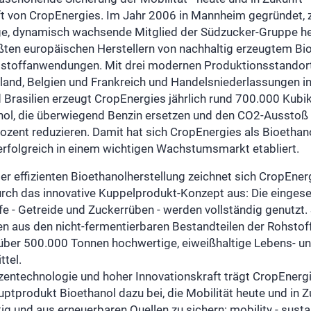
t von CropEnergies. Im Jahr 2006 in Mannheim gegründet, z
ge, dynamisch wachsende Mitglied der Südzucker-Gruppe he
ßten europäischen Herstellern von nachhaltig erzeugtem Bi
ftstoffanwendungen. Mit drei modernen Produktionsstandort
land, Belgien und Frankreich und Handelsniederlassungen i
 Brasilien erzeugt CropEnergies jährlich rund 700.000 Kubi
nol, die überwiegend Benzin ersetzen und den CO2-Ausstoß
ozent reduzieren. Damit hat sich CropEnergies als Bioethan
erfolgreich in einem wichtigen Wachstumsmarkt etabliert.
r effizienten Bioethanolherstellung zeichnet sich CropEner
urch das innovative Kuppelprodukt-Konzept aus: Die eingese
e - Getreide und Zuckerrüben - werden vollständig genutzt.
en aus den nicht-fermentierbaren Bestandteilen der Rohstof
h über 500.000 Tonnen hochwertige, eiweißhaltige Lebens- u
ttel.
zentechnologie und hoher Innovationskraft trägt CropEnerg
tprodukt Bioethanol dazu bei, die Mobilität heute und in Z
ig und aus erneuerbaren Quellen zu sichern: mobility - susta