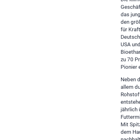
Geschäf
das jun
den grö
für Kra
Deutsch
USA und
Bioetha
zu 70 Pr
Pionier 
Neben de
allem d
Rohstoff
entsteh
jährlic
Futtermi
Mit Spit
dem Haup
nachhalt