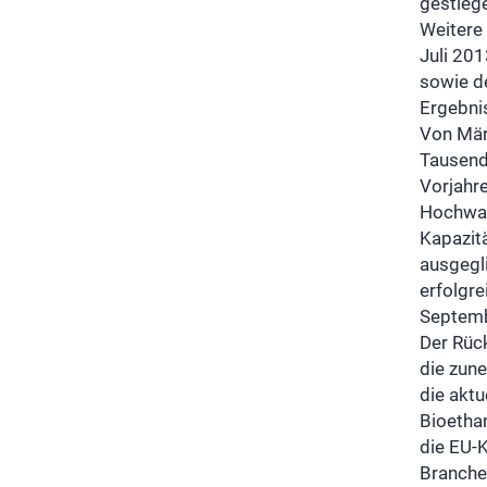
gestiege
Weitere
Juli 201
sowie d
Ergebnis
Von Mär
Tausend
Vorjahre
Hochwas
Kapazit
ausgegl
erfolgr
Septemb
Der Rüc
die zun
die akt
Bioetha
die EU-
Branchen