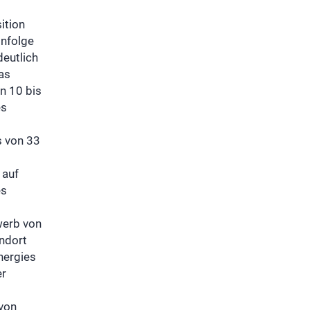
ition
infolge
eutlich
as
n 10 bis
es
s von 33
 auf
es
werb von
ndort
nergies
er
 von