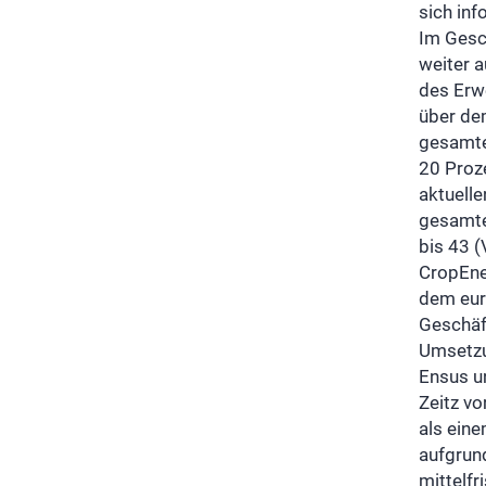
sich inf
Im Gesc
weiter 
des Erw
über de
gesamte
20 Proze
aktuelle
gesamte
bis 43 (
CropEne
dem eur
Geschäf
Umsetzu
Ensus u
Zeitz vo
als eine
aufgrun
mittelf