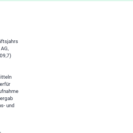
ftsjahrs
 AG,
09,7)
tteln
erfür
Aufnahme
 ergab
ns- und