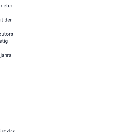
kmeter
it der
butors
stig
sjahrs
ist das