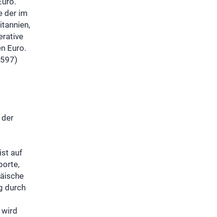
Euro.
e der im
itannien,
erative
en Euro.
 597)
 der
st auf
porte,
päische
g durch
 wird