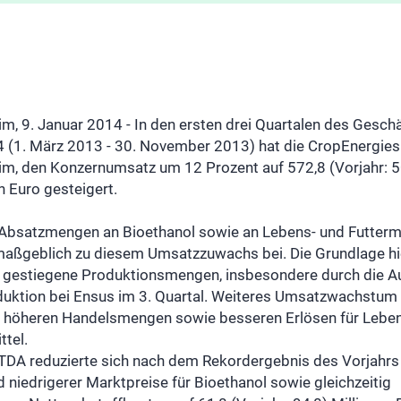
, 9. Januar 2014 - In den ersten drei Quartalen des Geschä
 (1. März 2013 - 30. November 2013) hat die CropEnergies
m, den Konzernumsatz um 12 Prozent auf 572,8 (Vorjahr: 5
n Euro gesteigert.
Absatzmengen an Bioethanol sowie an Lebens- und Futtermi
maßgeblich zu diesem Umsatzzuwachs bei. Die Grundlage hi
n gestiegene Produktionsmengen, insbesondere durch die 
duktion bei Ensus im 3. Quartal. Weiteres Umsatzwachstum
s höheren Handelsmengen sowie besseren Erlösen für Lebe
ttel.
TDA reduzierte sich nach dem Rekordergebnis des Vorjahrs
 niedrigerer Marktpreise für Bioethanol sowie gleichzeitig