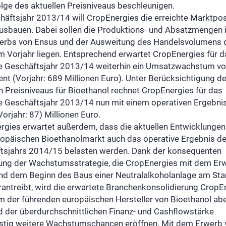
olge des aktuellen Preisniveaus beschleunigen.
häftsjahr 2013/14 will CropEnergies die erreichte Marktpos
ausbauen. Dabei sollen die Produktions- und Absatzmengen 
erbs von Ensus und der Ausweitung des Handelsvolumens d
m Vorjahr liegen. Entsprechend erwartet CropEnergies für d
 Geschäftsjahr 2013/14 weiterhin ein Umsatzwachstum vo
nt (Vorjahr: 689 Millionen Euro). Unter Berücksichtigung d
n Preisniveaus für Bioethanol rechnet CropEnergies für das
 Geschäftsjahr 2013/14 nun mit einem operativen Ergebni
Vorjahr: 87) Millionen Euro.
rgies erwartet außerdem, dass die aktuellen Entwicklungen
opäischen Bioethanolmarkt auch das operative Ergebnis d
tsjahrs 2014/15 belasten werden. Dank der konsequenten
ng der Wachstumsstrategie, die CropEnergies mit dem Er
nd dem Beginn des Baus einer Neutralalkoholanlage am Sta
rantreibt, wird die erwartete Branchenkonsolidierung CropE
m der führenden europäischen Hersteller von Bioethanol ab
d der überdurchschnittlichen Finanz- und Cashflowstärke
ristig weitere Wachstumschancen eröffnen. Mit dem Erwerb