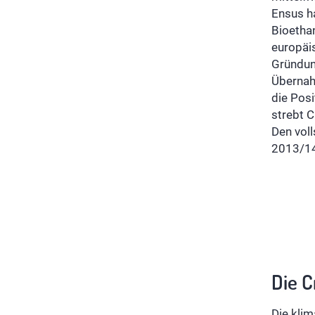
Ensus h
Bioethan
europäi
Gründung
Übernah
die Pos
strebt C
Den voll
2013/14
Die C
Die klim