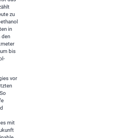
ählt
ute zu
oethanol
en in
n den
kmeter
 um bis
ol-
gies vor
tzten
 So
fe
nd
ies mit
ukunft
inable.