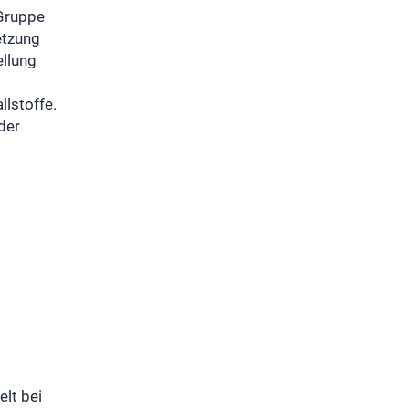
-Gruppe
etzung
ellung
llstoffe.
der
lt bei