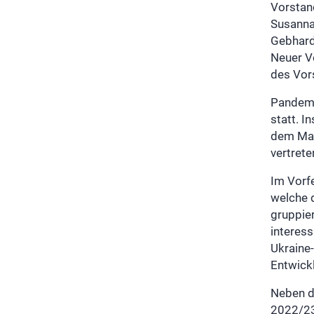
Vorstan
Susanna
Gebhard
Neuer Vo
des Vor
Pandemi
statt. 
dem Man
vertrete
Im Vorf
welche 
gruppie
interess
Ukraine
Entwickl
Neben d
2022/23