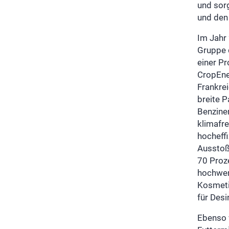
und sorg
und den 
Im Jahr
Gruppe 
einer Pr
CropEne
Frankrei
breite 
Benziner
klimafr
hocheff
Ausstoß
70 Proze
hochwert
Kosmeti
für Desi
Ebenso 