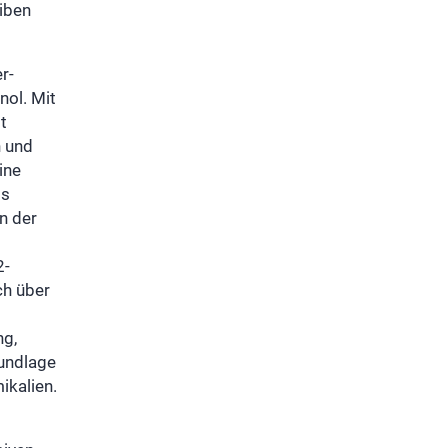
eiben
r-
nol. Mit
t
n und
ine
ls
n der
2-
ch über
ng,
undlage
ikalien.