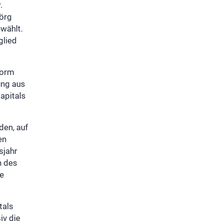
.
Jörg
wählt.
glied
Form
ung aus
apitals
den, auf
en
sjahr
n des
ie
tals
iv die