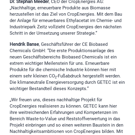
Dr. Stephan Meeder
, CEO der CropEnergies AG:
„Nachhaltige, erneuerbare Produkte aus Biomasse
herzustellen ist das Ziel von CropEnergies. Mit dem Bau
der Anlage für erneuerbares Ethylacetat im Chemie- und
Industriepark Zeitz vollzieht CropEnergies den nächsten
Schritt in der Umsetzung unserer Strategie.“
Hendrik Banse
, Geschäftsführer der CE Biobased
Chemicals GmbH: “Die erste Produktionsanlage des
neuen Geschäftsbereichs Biobased Chemicals ist ein
extrem wichtiger Meilenstein für uns. Erneuerbare
Produkte für die chemische Industrie können hier mit
einem sehr kleinen CO
-Fußabdruck hergestellt werden.
2
Die klimaneutrale Energieversorgung durch GETEC ist ein
wichtiger Bestandteil dieses Konzepts.“
„Wir freuen uns, dieses nachhaltige Projekt für
CropEnergies realisieren zu können. GETEC kann hier
ihre weitreichenden Erfahrungen und Kompetenzen im
Bereich Waste-to-Value und Reststoffverwertung in das
Projekt einbringen und so einen weiteren Baustein in den
Nachhaltigkeitsambitionen von CropEnergies bilden. Mit