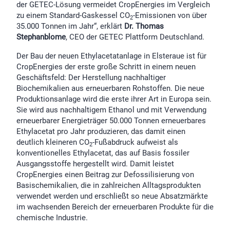
der GETEC-Lösung vermeidet CropEnergies im Vergleich
zu einem Standard-Gaskessel CO
-Emissionen von über
2
35.000 Tonnen im Jahr“, erklärt
Dr. Thomas
Stephanblome
, CEO der GETEC Plattform Deutschland.
Der Bau der neuen Ethylacetatanlage in Elsteraue ist für
CropEnergies der erste große Schritt in einem neuen
Geschäftsfeld: Der Herstellung nachhaltiger
Biochemikalien aus erneuerbaren Rohstoffen. Die neue
Produktionsanlage wird die erste ihrer Art in Europa sein.
Sie wird aus nachhaltigem Ethanol und mit Verwendung
erneuerbarer Energieträger 50.000 Tonnen erneuerbares
Ethylacetat pro Jahr produzieren, das damit einen
deutlich kleineren CO
-Fußabdruck aufweist als
2
konventionelles Ethylacetat, das auf Basis fossiler
Ausgangsstoffe hergestellt wird. Damit leistet
CropEnergies einen Beitrag zur Defossilisierung von
Basischemikalien, die in zahlreichen Alltagsprodukten
verwendet werden und erschließt so neue Absatzmärkte
im wachsenden Bereich der erneuerbaren Produkte für die
chemische Industrie.