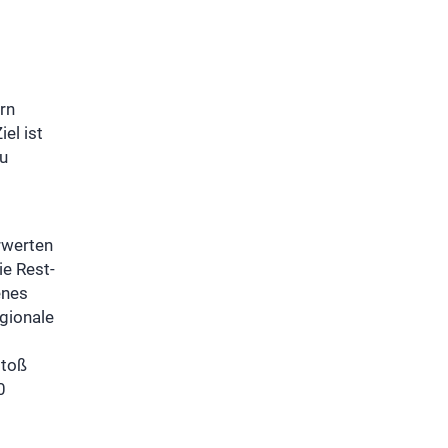
rn
el ist
zu
rwerten
ie Rest-
enes
egionale
stoß
0