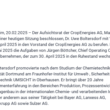
m, 20.02.2025 – Der Aufsichtsrat der CropEnergies AG, M
einer heutigen Sitzung beschlossen, Dr. Uwe Boltersdorf mit
pril 2025 in den Vorstand der CropEnergies AG zu berufen. 
i 2025 die Aufgaben von Jürgen Böttcher, Chief Operating O
übernehmen, der zum 30. April 2025 in den Ruhestand wechs
tersdorf promovierte nach dem Studium der Chemietechnik
tät Dortmund am Fraunhofer-Institut für Umwelt-, Sicherheit
technik UMSICHT in Oberhausen. Er bringt über 20 Jahre
enterfahrung in den Bereichen Produktion, Prozessentwic
genbau in der internationalen Chemie- und verarbeitenden I
er anderem aus seiner Tätigkeit bei Bayer AG, Lanxess AG,
krupp AG sowie Sulzer AG.