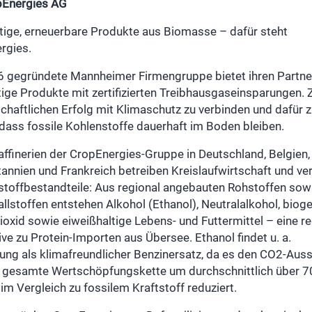
pEnergies AG
tige, erneuerbare Produkte aus Biomasse – dafür steht
rgies.
6 gegründete Mannheimer Firmengruppe bietet ihren Partne
ige Produkte mit zertifizierten Treibhausgaseinsparungen. Zi
schaftlichen Erfolg mit Klimaschutz zu verbinden und dafür 
 dass fossile Kohlenstoffe dauerhaft im Boden bleiben.
affinerien der CropEnergies-Gruppe in Deutschland, Belgien,
annien und Frankreich betreiben Kreislaufwirtschaft und ve
stoffbestandteile: Aus regional angebauten Rohstoffen sow
llstoffen entstehen Alkohol (Ethanol), Neutralalkohol, biog
oxid sowie eiweißhaltige Lebens- und Futtermittel – eine r
ive zu Protein-Importen aus Übersee. Ethanol findet u. a.
ng als klimafreundlicher Benzinersatz, da es den CO2-Aus
e gesamte Wertschöpfungskette um durchschnittlich über 7
im Vergleich zu fossilem Kraftstoff reduziert.