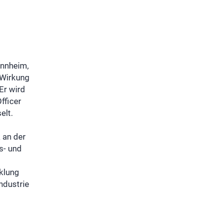
annheim,
 Wirkung
Er wird
fficer
elt.
 an der
s- und
klung
ndustrie