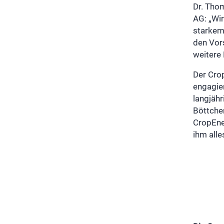
Dr. Tho
AG: „Wir
starkem
den Vor
weitere
Der Cro
engagier
langjäh
Böttche
CropEne
ihm alle