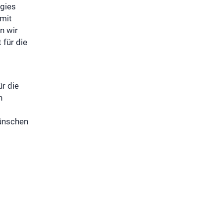
rgies
 mit
n wir
für die
r die
n
ünschen