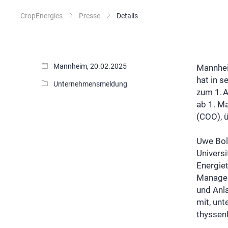
CropEnergies
Presse
Details
Mannheim, 20.02.2025
Mannhei
hat in s
Unternehmensmeldung
zum 1. A
ab 1. Ma
(COO), 
Uwe Bol
Universi
Energie
Managem
und Anla
mit, unt
thyssen