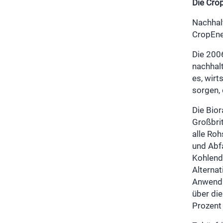
Die Cro
Nachhal
CropEne
Die 200
nachhalt
es, wirt
sorgen,
Die Bior
Großbrit
alle Roh
und Abfa
Kohlendi
Alternat
Anwendu
über di
Prozent 