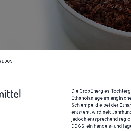
s DDGS
ittel
Die CropEnergies Tochterge
Ethanolanlage im englische
Schlempe, die bei der Etha
entsteht, wird seit Jahrhund
jedoch entsprechend region
DDGS, ein handels- und lag